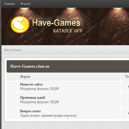
Главная
Форум
Have-Games
Have-Games.clan.su
Форум
Т
Новости сайта
Модератор форума:
D[i]M
Приёмная идей!
Модератор форума:
D[i]M
Вопрос-ответ
Задать вопрос администрации портала)