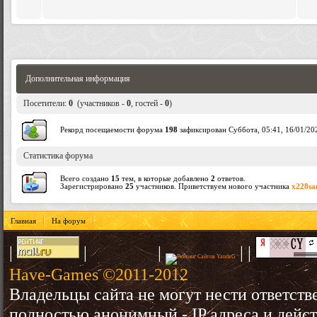
Дополнительная информация
Посетители:
0
(участников -
0
, гостей -
0
)
Рекорд посещаемости форума
198
зафиксирован Суббота, 05:41, 16/01/20
Статистика форума
Всего создано
15
тем, в которые добавлено
2
ответов.
Зарегистрировано
25
участников. Приветствуем нового участника
x228sa
Главная
На форум
|
|
|
|
|
Have-Games ©2011-2012
Владельцы сайта не могут нести ответств
полностью анонимный - IP адреса и дейст